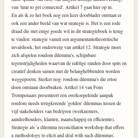
van 'time to get connected'. Artikel 7 gaat hier op in.
En als ik zo het boek nog een keer doorblader ontstaat er
ook een ander beeld van wat strategie is. Het is een rode
draad die met enige goede wil in dit strategieboek is terug
te vinden: strategie vanuit een argumentatietheoretische
invalshoek, het onderwerp van artikel 12. Strategie moet
zich afspelen rondom dilemma's, schijnbare
tegenstrijdigheden waarvan de rafelige randen door spits en
creatief denken samen met de belanghebbenden worden
weggepoetst. Sterker nog: rondom dilemma's die ertoe
doen ontstaan doorbraken. Artikel 14 van Fons
Trompenaars presenteert een overkoepelende aanpak
rondom steeds terugkerende 'golden' dilemmas tussen de
vijf stakeholders van bedrijven (werknemers,
aandeelhouders, klanten, maatschappij en efficientie).
Strategie als 'a dilemma reconciliaton workshop that offers
a methodology to elicit and deal with such dilemmas'.