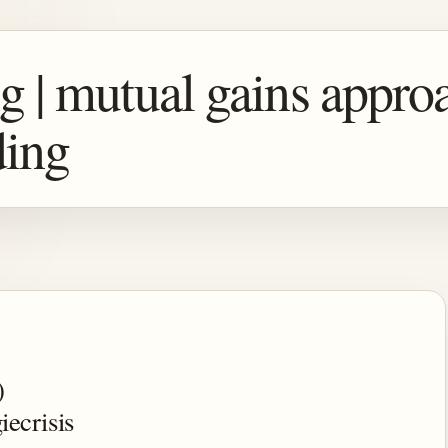
g | mutual gains approa
ding
)
iecrisis