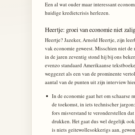
Een al wat ouder maar interessant economi
huidige kredietcrisis herlezen.
Heertje: groei van economie niet zal
Heertje? Jazeker, Arnold Heertje, zijn lee
vak economie geweest. Misschien niet de 
in de jaren zeventig stond hij bij ons be
evenzo standaard Amerikaanse tekstboeken
weggezet als een van de prominente vertol
aantal van de punten uit zijn interview hie
In de economie gaat het om schaarse mi
de toekomst, in iets technischer jargon
fors misverstand te veronderstellen dat 
drukken. Het gaat dus wel degelijk ook
is niets geitewollesokkerigs aan, gewo