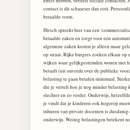
effect hebben, verliest sociale contacten. J
contact is dit schaarser dan ooit. Persoonl
betaalde vorm.
Hirsch spreekt hier van een 'commercialis
betaalde zaken en zorgt voor een automati
algemene zaken kosten je alleen maar geld.
op straat. Rijke burgers zoeken elkaar op
wijken waar gelijkgestemden wonen met hu
betaalt (uit onvrede over de publieke voor
belasting te gaan betalen minimaal. Sterke
die je vertelt hoe je nog minder belastin
slechter en zo verder. Onderwijs, hetzelfd
je vindt dat je kinderen ook hogerop moete
inhuren van private docenten is dusdanig 
onderwijs. Weinig belastingen betekent no