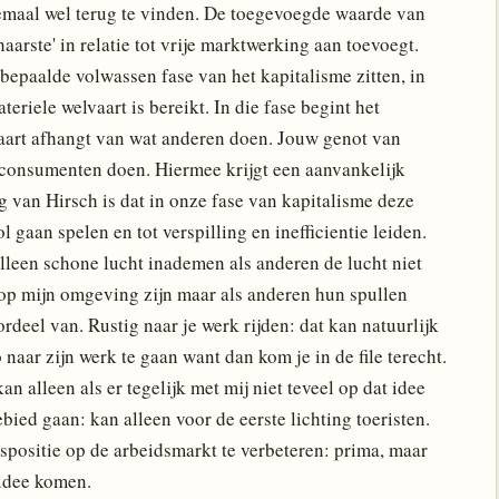
emaal wel terug te vinden. De toegevoegde waarde van
chaarste' in relatie tot vrije marktwerking aan toevoegt.
bepaalde volwassen fase van het kapitalisme zitten, in
eriele welvaart is bereikt. In die fase begint het
aart afhangt van wat anderen doen. Jouw genot van
 consumenten doen. Hiermee krijgt een aanvankelijk
g van Hirsch is dat in onze fase van kapitalisme deze
l gaan spelen en tot verspilling en inefficientie leiden.
alleen schone lucht inademen als anderen de lucht niet
s op mijn omgeving zijn maar als anderen hun spullen
rdeel van. Rustig naar je werk rijden: dat kan natuurlijk
o naar zijn werk te gaan want dan kom je in de file terecht.
n alleen als er tegelijk met mij niet teveel op dat idee
ied gaan: kan alleen voor de eerste lichting toeristen.
positie op de arbeidsmarkt te verbeteren: prima, maar
 idee komen.