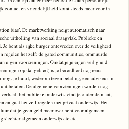
uist in een tijd dat er meer behoefte is aan persoonlijk
ijk contact en vriendelijkheid komt steeds meer voor in
ation bias'. De marktwerking neigt automatisch naar
sche uitholling van sociaal draagvlak. Publieke en
 Je bent als rijke burger ontevreden over de veiligheid
 en regelen het zelf: de gated communities, ommuurde
n eigen voorzieningen. Omdat je je eigen veiligheid
zieningen op dat gebied) is je bereidheid nog eens
r nog: je huurt, wederom tegen betaling, een adviseur in
g kunt betalen. De algemene voorzieningen worden nog
e verhaal: het publieke onderwijs vind je onder de maat,
n en gaat het zelf regelen met privaat onderwijs. Het
duur dat je geen geld meer over hebt voor algemeen
g slechter algemeen onderwijs etc etc.